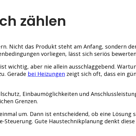
ich zählen
rn. Nicht das Produkt steht am Anfang, sondern der
enbedingungen vorliegen, lässt sich seriös bewerten
 ist wichtig, aber nie allein ausschlaggebend. Wartu
zu. Gerade
bei Heizungen
zeigt sich oft, dass ein gü
allschutz, Einbaumöglichkeiten und Anschlussleistun
lichen Grenzen.
f einmal um. Dann ist entscheidend, ob eine Lösung s
me-Steuerung. Gute Haustechnikplanung denkt diese